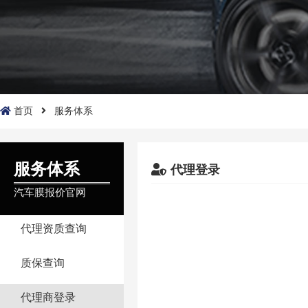
首页
服务体系
服务体系
代理登录
汽车膜报价官网
代理资质查询
质保查询
代理商登录