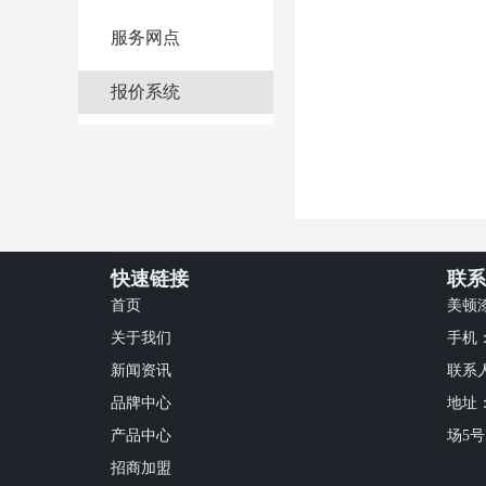
服务网点
报价系统
快速链接
联系
首页
美顿
关于我们
手机： 
新闻资讯
联系
品牌中心
地址
产品中心
场5
招商加盟