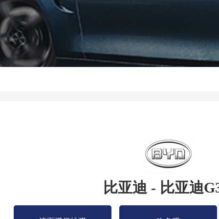
比亚迪 - 比亚迪G