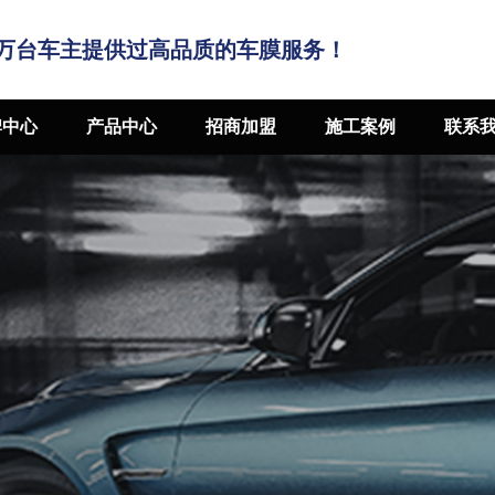
万台车主提供过高品质的车膜服务！
牌中心
产品中心
招商加盟
施工案例
联系