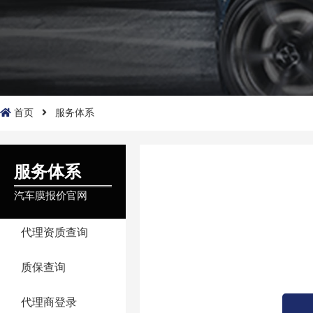
首页
服务体系
服务体系
汽车膜报价官网
代理资质查询
质保查询
代理商登录