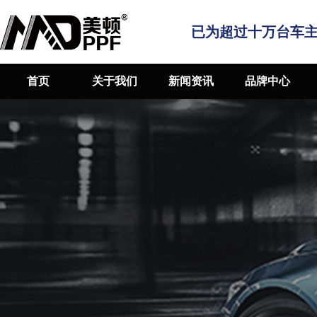
已为超过十万台车
首页
关于我们
新闻资讯
品牌中心