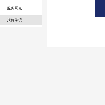
服务网点
报价系统